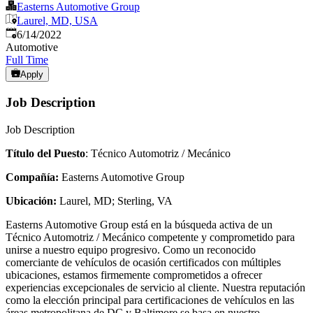
Easterns Automotive Group
Laurel, MD, USA
Published
:
6/14/2022
Automotive
Full Time
Apply
Job Description
Job Description
Título del Puesto
: Técnico Automotriz / Mecánico
Compañía:
Easterns Automotive Group
Ubicación:
Laurel, MD; Sterling, VA
Easterns Automotive Group está en la búsqueda activa de un
Técnico Automotriz / Mecánico competente y comprometido para
unirse a nuestro equipo progresivo. Como un reconocido
comerciante de vehículos de ocasión certificados con múltiples
ubicaciones, estamos firmemente comprometidos a ofrecer
experiencias excepcionales de servicio al cliente. Nuestra reputación
como la elección principal para certificaciones de vehículos en las
áreas metropolitana de DC y Baltimore se basa en nuestro